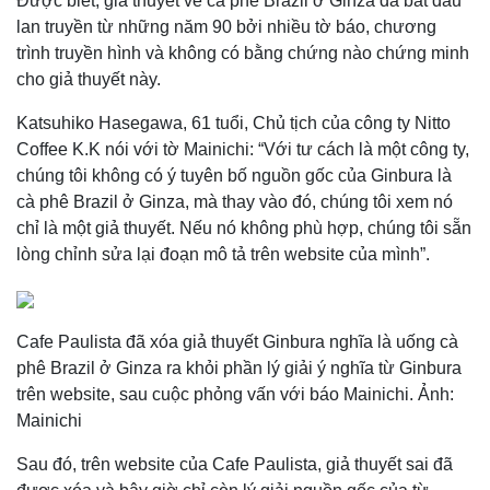
Được biết, giả thuyết về cà phê Brazil ở Ginza đã bắt đầu
lan truyền từ những năm 90 bởi nhiều tờ báo, chương
trình truyền hình và không có bằng chứng nào chứng minh
cho giả thuyết này.
Katsuhiko Hasegawa, 61 tuổi, Chủ tịch của công ty Nitto
Coffee K.K nói với tờ Mainichi: “Với tư cách là một công ty,
chúng tôi không có ý tuyên bố nguồn gốc của Ginbura là
cà phê Brazil ở Ginza, mà thay vào đó, chúng tôi xem nó
chỉ là một giả thuyết. Nếu nó không phù hợp, chúng tôi sẵn
lòng chỉnh sửa lại đoạn mô tả trên website của mình”.
Cafe Paulista đã xóa giả thuyết Ginbura nghĩa là uống cà
phê Brazil ở Ginza ra khỏi phần lý giải ý nghĩa từ Ginbura
trên website, sau cuộc phỏng vấn với báo Mainichi. Ảnh:
Mainichi
Sau đó, trên website của Cafe Paulista, giả thuyết sai đã