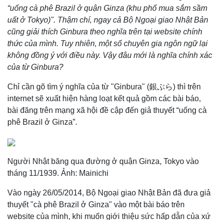
“uống cà phê Brazil ở quận Ginza (khu phố mua sắm sầm
uất ở Tokyo)". Thậm chí, ngay cả Bộ Ngoại giao Nhật Bản
cũng giải thích Ginbura theo nghĩa trên tại website chính
thức của mình. Tuy nhiên, một số chuyên gia ngôn ngữ lại
không đồng ý với điều này. Vậy đâu mới là nghĩa chính xác
của từ Ginbura?
Chỉ cần gõ tìm ý nghĩa của từ "Ginbura" (銀ぶら) thì trên
internet sẽ xuất hiện hàng loạt kết quả gồm các bài báo,
bài đăng trên mạng xã hội đề cập đến giả thuyết “uống cà
phê Brazil ở Ginza”.
Người Nhật băng qua đường ở quận Ginza, Tokyo vào
tháng 11/1939. Ảnh: Mainichi
Vào ngày 26/05/2014, Bộ Ngoại giao Nhật Bản đã đưa giả
thuyết "cà phê Brazil ở Ginza" vào một bài báo trên
website của mình, khi muốn giới thiệu sức hấp dẫn của xứ