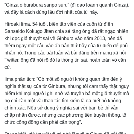
“Ginza o burabura sanpo suru” (đi dạo loanh quanh Ginza),
và đây là cách dùng lâu đời nhất của từ này.
Hiroaki Iima, 54 tuổi, biên tập viên của cuốn từ điển
Sanseido Kokugo Jiten chia sẻ rằng ông đã rất ngạc nhiên
khi đọc giả thuyết sai về Ginbura vào năm 2013, nên đã
thêm ngay một câu vào ấn bản thứ bảy của từ điển để phủ
nhận nó. Trong các bài luận và bài đăng trên mạng xã hội
Twitter, ông đã nói rõ đó là thông tin sai, hoàn toàn vô căn
cứ.
Iima phân tích: “Có một số người không quan tâm đến ý
nghĩa thật sự của từ Ginbura, nhưng tôi cảm thấy thật nguy
hiểm khi mọi người ghi nhớ và truyền bá một giả thuyết mà
họ chỉ cần một vài thao tác tìm kiếm là đã biết nó không
chính xác. Nếu sử dụng ý nghĩa sai với bạn bè thì vẫn
chấp nhận được, nhưng các phương tiện truyền thông, tổ
chức cộng đồng cần phải cẩn trọng”.