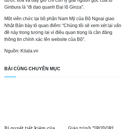
được xóa và bây giờ chỉ còn lý giải nguồn gốc của từ
Ginbura là “đi dạo quanh Đại lộ Ginza”.
Một viên chức tại bộ phận Nam Mỹ của Bộ Ngoại giao
Nhật Bản bày tỏ quan điểm: “Chúng tôi sẽ xem xét lại vấn
đề này trong tương lai vì điều quan trọng là cần đăng
thông tin chính xác lên website của Bộ”.
Nguồn: Kilala.vn
BÀI CÙNG CHUYÊN MỤC
Bí quyết tiết kiệm của
Giáo trình “IRODORI: