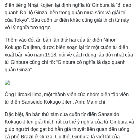
điển tiếng Nhật Kojien lại định nghĩa từ Ginbura là “đi dạo
quanh Đại lộ Ginza, bên trong quận mua sắm và giải trí
của Tokyo”. Sáu cuốn từ điển khác cũng giải thích từ này
với ý nghĩa tương tự.
Thêm vào đó, ấn bản lần thứ hai của từ điển Nihon
Kokugo Daijiten, được biên soạn lại từ một cuốn từ điển
xuất bản vào năm 1918, nói về cách dùng lâu đời nhất của
từ Ginbura cũng chỉ rõ: “Ginbura có nghĩa là dạo quanh
quận Ginza”.
Ông Hiroaki Iima, một thành viên của nhóm biên tập viên
từ điển Sanseido Kokugo Jiten. Ảnh: Mainichi
Đặc biệt, ấn bản thứ tám của cuốn từ điển Sanseido
Kokugo Jiten giải thích rất cụ thể ý nghĩa của từ Ginbura và
giúp người đọc gạt bỏ hẳn giả thuyết liên quan đến uống
cà phê Brazil ở Ginza. Cụ thể, Ginbura là viết tắt của