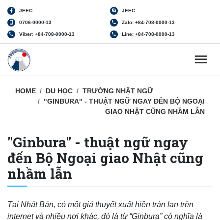
JEEC
JEEC
0706-0000-13
Zalo: +84-708-0000-13
Viber: +84-708-0000-13
Line: +84-708-0000-13
HOME
DU HỌC
TRƯỜNG NHẬT NGỮ
"GINBURA" - THUẬT NGỮ NGAY ĐẾN BỘ NGOẠI
GIAO NHẬT CŨNG NHẦM LẪN
"Ginbura" - thuật ngữ ngay
đến Bộ Ngoại giao Nhật cũng
nhầm lẫn
Tại Nhật Bản, có một giả thuyết xuất hiện tràn lan trên
internet và nhiều nơi khác, đó là từ “Ginbura” có nghĩa là